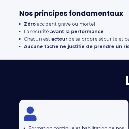
Nos principes fondamentaux
Zéro
accident grave ou mortel
La sécurité
avant la performance
Chacun est
acteur
de sa propre sécurité et c
Aucune tâche ne justifie de prendre un ri

Formation continue et habilitation de nos