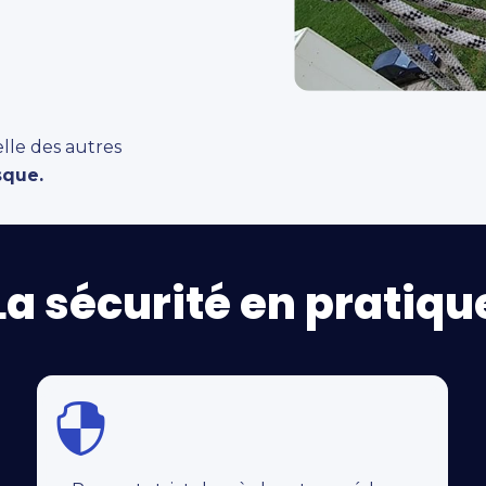
elle des autres
sque.
La sécurité en pratiqu
