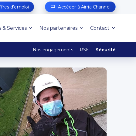
ffres d’emploi
Accéder à Airria Channel
s & Services
Nos partenaires
Contact
Nos engagements
RSE
Sécurité