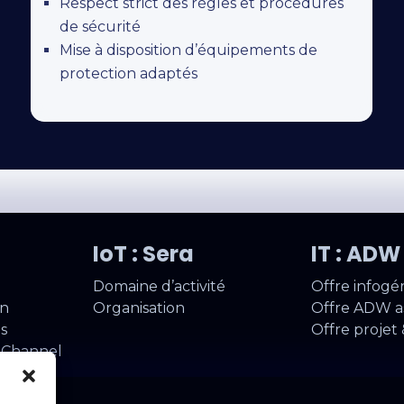
Respect strict des règles et procédures
de sécurité
Mise à disposition d’équipements de
protection adaptés
IoT : Sera
IT : AD
Domaine d’activité
Offre infogé
on
Organisation
Offre ADW as
s
Offre projet 
a Channel