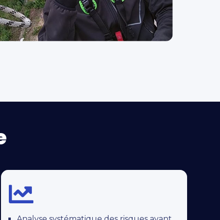
e

Analyse systématique des risques avant