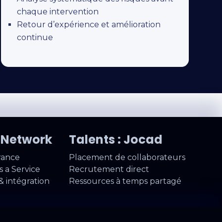
chaque intervention
Retour d’expérience et amélioration
continue
W Network
Talents : Jocad
rance
Placement de collaborateurs
 a Service
Recrutement direct
& intégration
Ressources à temps partagé