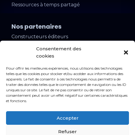
Ressources à temps partagé
Nos partenaires
Constructeurs éditeurs
Installateurs
Consentement des
Contacts
cookies
Rejoindre notre réseau
Pour offrir les meilleures expériences, nous utilisons des technologies
Lancer votre projet
telles que les cookies pour stocker et/ou accéder aux informations des
appareils. Le fait de consentir à ces technologies nous permettra de
Nos agences
traiter des données telles que le comportement de navigation ou les ID
uniques sur ce site. Le fait de ne pas consentir ou de retirer son
Nos offres d’emploi
consentement peut avoir un effet négatif sur certaines caractéristiques
et fonctions.
Mentions légales
Accepter
Conditions générales
Protection des données
Refuser
Politique de cookies