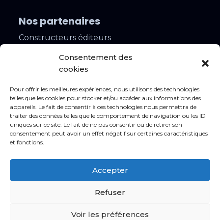
Nos partenaires
Constructeurs éditeurs
Installateurs
Consentement des
Contacts
cookies
Rejoindre notre réseau
Pour offrir les meilleures expériences, nous utilisons des technologies
Lancer votre projet
telles que les cookies pour stocker et/ou accéder aux informations des
appareils. Le fait de consentir à ces technologies nous permettra de
Nos agences
traiter des données telles que le comportement de navigation ou les ID
uniques sur ce site. Le fait de ne pas consentir ou de retirer son
Nos offres d’emploi
consentement peut avoir un effet négatif sur certaines caractéristiques
et fonctions.
Mentions légales
Accepter
Conditions générales
Protection des données
Refuser
Politique de cookies
Voir les préférences