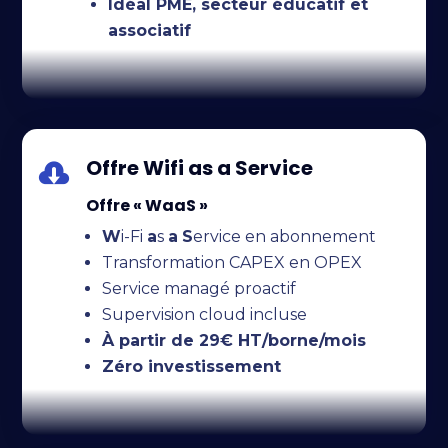
Idéal PME, secteur éducatif et
associatif
Offre Wifi as a Service

Offre « WaaS »
W
i-Fi
a
s
a
S
ervice en abonnement
Transformation CAPEX en OPEX
Service managé proactif
Supervision cloud incluse
À partir de 29€ HT/borne/mois
Zéro investissement