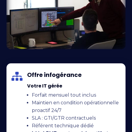
Offre infogérance

Votre IT gérée
Forfait mensuel tout inclus
Maintien en condition opérationnelle
proactif 24/7
SLA : GTI/GTR contractuels
Référent technique dédié