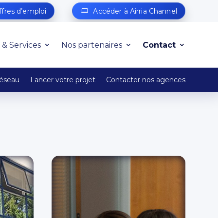
ffres d’emploi
Accéder à Airria Channel
 & Services
Nos partenaires
Contact
réseau
Lancer votre projet
Contacter nos agences