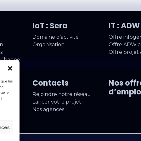
IoT : Sera
IT : AD
Domaine d’activité
Offre infogé
on
Organisation
Offre ADW as
s
Offre projet 
a Channel
aires
Contacts
Nos offr
 que les
de
d’emplo
ue le
iteurs
Rejoindre notre réseau
as
Lancer votre projet
Nos agences
nces