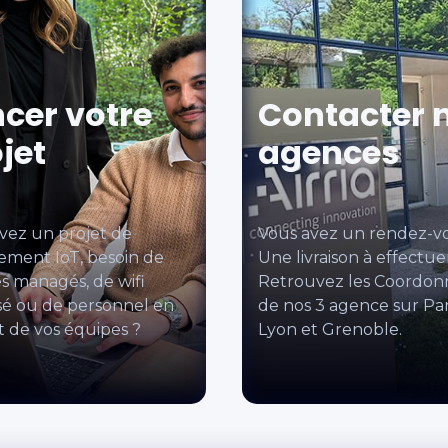
cer votre
Contacter 
jet
agences
vez un projet de
Vous avez un rendez-v
ement IoT, besoin de
Une livraison à effectue
es managés, de wifi
Retrouvez les Coordon
sé ou de personnel en
de nos 3 agence sur Par
t de vos équipes ?
Lyon et Grenoble.