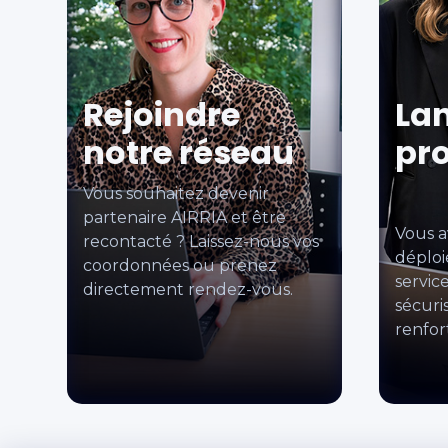
Rejoindre
Lan
notre réseau
pro
Vous souhaitez devenir
partenaire AIRRIA et être
Vous a
recontacté ? Laissez-nous vos
déploi
coordonnées ou prenez
servic
directement rendez-vous.
sécuri
renfor