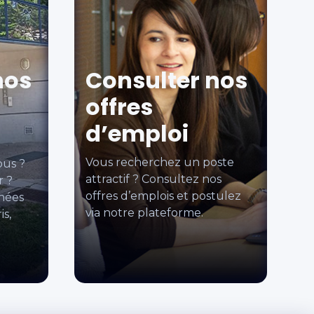
nos
Consulter nos
offres
d’emploi
Vous recherchez un poste
ous ?
attractif ? Consultez nos
r ?
offres d’emplois et postulez
nées
via notre plateforme.
is,