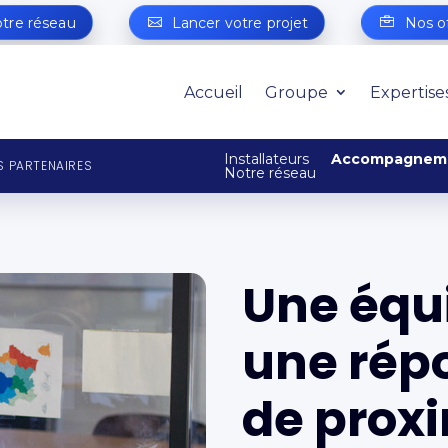
otre réseau
Lancer votre projet
Nos o
Accueil
Groupe
Expertise
Installateurs
Accompagnemen
 PARTENAIRES
Notre réseau
Une équ
une rép
de prox