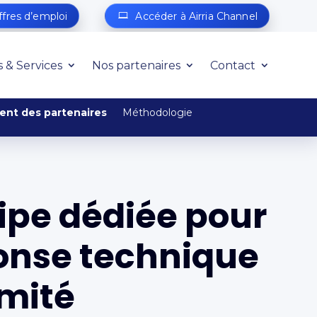
ffres d’emploi
Accéder à Airria Channel
s & Services
Nos partenaires
Contact
t des partenaires
Méthodologie
ipe dédiée pour
onse technique
imité