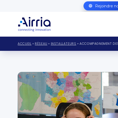
Rejoindre n
ACCUEIL
»
RÉSEAU
»
INSTALLATEURS
» ACCOMPAGNEMENT DES