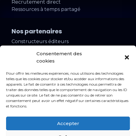
Recrutement direct
Ressources à temps partagé
Nos partenaires
Constructeurs éditeurs
Installateurs
Consentement des
Contacts
cookies
Rejoindre notre réseau
Pour offrir les meilleures expériences, nous utilisons des technologies
Lancer votre projet
telles que les cookies pour stocker et/ou accéder aux informations des
appareils. Le fait de consentir à ces technologies nous permettra de
Nos agences
traiter des données telles que le comportement de navigation ou les ID
uniques sur ce site. Le fait de ne pas consentir ou de retirer son
Nos offres d’emploi
consentement peut avoir un effet négatif sur certaines caractéristiques
et fonctions.
Mentions légales
Accepter
Conditions générales
Protection des données