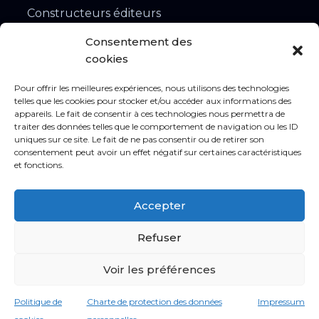
Constructeurs éditeurs
Installateurs
Consentement des
Contacts
cookies
Rejoindre notre réseau
Pour offrir les meilleures expériences, nous utilisons des technologies
Lancer votre projet
telles que les cookies pour stocker et/ou accéder aux informations des
appareils. Le fait de consentir à ces technologies nous permettra de
Nos agences
traiter des données telles que le comportement de navigation ou les ID
uniques sur ce site. Le fait de ne pas consentir ou de retirer son
Nos offres d’emploi
consentement peut avoir un effet négatif sur certaines caractéristiques
et fonctions.
Mentions légales
Accepter
Conditions générales
Protection des données
Refuser
Politique de cookies
Voir les préférences
Politique de
Charte de protection des données
Impressum
Made with
♥
by
Vert Caméléon