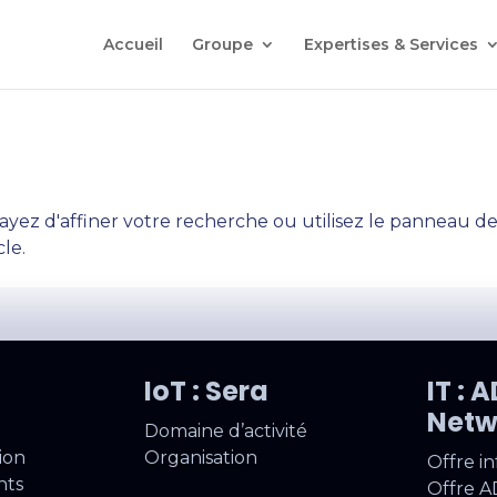
Accueil
Groupe
Expertises & Services
yez d'affiner votre recherche ou utilisez le panneau d
cle.
IoT : Sera
IT : 
Netw
Domaine d’activité
ion
Organisation
Offre i
nts
Offre A