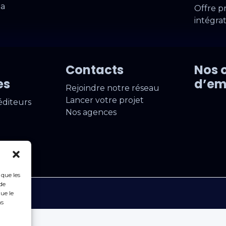
ia
Offre p
intégra
Contacts
Nos o
es
d’em
Rejoindre notre réseau
Lancer votre projet
éditeurs
Nos agences
 que les
de
ue le
as