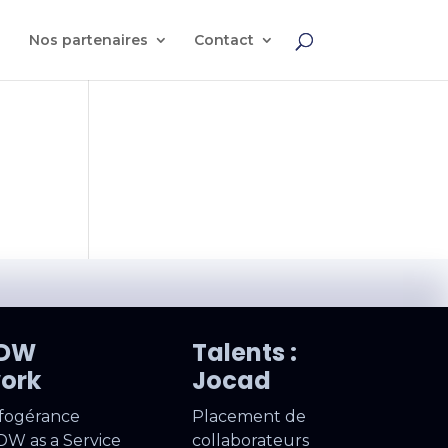
Nos partenaires
Contact
e
ADW
Talents :
ork
Jocad
nfogérance
Placement de
DW as a Service
collaborateurs