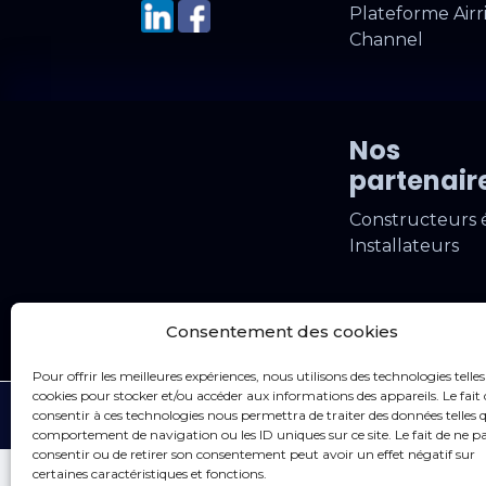
Plateforme Airr
Channel
Nos
partenair
Constructeurs 
Installateurs
Consentement des cookies
Pour offrir les meilleures expériences, nous utilisons des technologies telles
cookies pour stocker et/ou accéder aux informations des appareils. Le fait 
Made with
♥
by
Vert Caméléon
consentir à ces technologies nous permettra de traiter des données telles q
comportement de navigation ou les ID uniques sur ce site. Le fait de ne p
consentir ou de retirer son consentement peut avoir un effet négatif sur
certaines caractéristiques et fonctions.